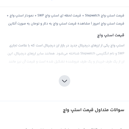
قیمت استپ واچ Stepwatch + قیمت لحظه ای استپ واچ SWP + نمودار استپ واچ +
قیمت استپ واچ امروز | مشاهده قیمت استپ واچ به دلار و تومان به صورت آنلاین
قیمت استپ واچ
استپ واچ یکی از ارزهای دیجیتال جدید در بازار ارز دیجیتال است که با علامت تجاری
SWP و نام انگلیسی Stepwatch شناخته می‌شود. همانند سایر ارزهای دیجیتال، این
ارز از یک طرف خریدار و یک طرف فروشنده تشکیل شده است و قیمت آن نیز مانند
بقیه ارزها از تقاضا و عرضه آن در بازار تعیین می‌شود. با توجه به تحلیل های اقتصادی،
سیاسی، اجتماعی و سایر عوامل فاندامنتال، قیمت استپ واچ در بازار ارز دیجیتال
متغیر است و همچنان در حال رشد و پیشرفت می باشد.
قیمت استپ واچ در صرافی‌های مختلف بیشتر براساس پول‌های فیات مثل دلار یا
تومان نشان داده می‌شود. اما همچنان ملتعب در صرافی‌ها به صورت مستقیم با
سوالات متداول قیمت استپ واچ
سایر ارزهای دیجیتال مثل بیت کوین و اتریوم هم مبادله می‌شود. قیمت استپ واچ
در صرافی‌های بین‌المللی نیز به طور معمول با پول دلار آمریکا محاسبه و نشان داده