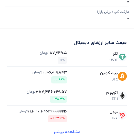
0
مارکت کپ (ارزش بازار)
0
قیمت سایر ارزهای دیجیتال
187,649.5
تومان
تتر
0%
USDT
12,106,019,843
تومان
بیت کوین
0.096%
BTC
357,446,026.57
تومان
اتریوم
1.353%
ETH
61,436.446299999996
تومان
ترون
-0.365%
TRX
مشاهده بیشتر