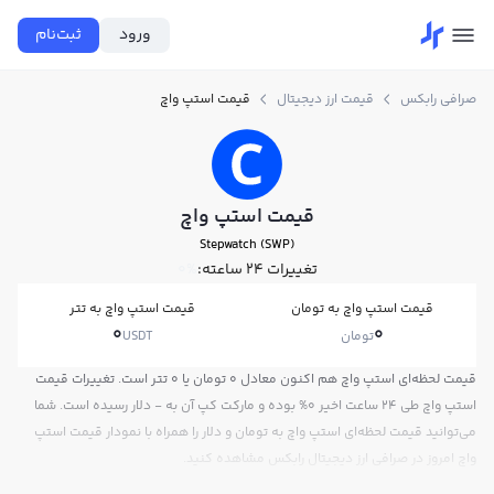
ورود
ثبت‌نام
صرافی رابکس
قیمت ارز دیجیتال
قیمت استپ واچ
قیمت استپ واچ
Stepwatch (SWP)
تغییرات ۲۴ ساعته:
0%
قیمت استپ واچ به تومان
قیمت استپ واچ به تتر
0
0
تومان
USDT
قیمت لحظه‌ای استپ واچ هم اکنون معادل 0 تومان یا 0 تتر است. تغییرات قیمت
استپ واچ طی 24 ساعت اخیر 0% بوده و مارکت کپ آن به - دلار رسیده است. شما
می‌توانید قیمت لحظه‌ای استپ واچ به تومان و دلار را همراه با نمودار قیمت استپ
واچ امروز در صرافی ارز دیجیتال رابکس مشاهده کنید.