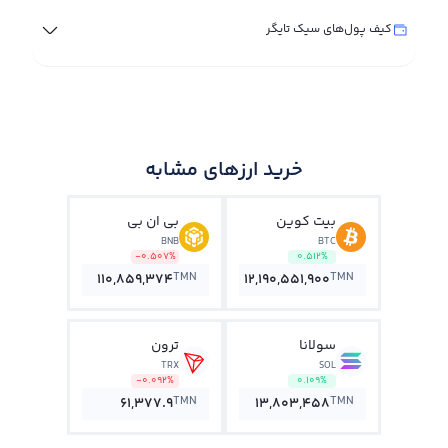
کیف پول‌های سیک تایگر
خرید ارزهای مشابه
بیت کوین
بی ان بی
BNB
BTC
-0.507%
0.512%
TMN
TMN
110,859,374
12,190,551,900
سولانا
ترون
TRX
SOL
-0.092%
0.109%
TMN
TMN
61,377.9
13,803,458