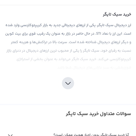
خرید سیک تایگر
ارز دیجیتال سیک تایگر، یکی از ارزهای دیجیتالی جدید به بازار کریپتوکارنسی وارد شده
است. این ارز با نماد STI، در حال حاضر در بازار به عنوان یک رقیب قوی برای بیت کوین
و دیگر ارزهای دیجیتال شناخته شده است. سرعت بالا در تراکنش‌ها و هزینه کمتر
نسبت به رقبای خود، سیک تایگر را یکی از محبوب ترین ارزهای دیجیتال در دنیای بازار
کریپتوکارنسی می‌کند. خرید سیک تایگر می‌تواند به عنوان بخشی از استراتژی
تنوع‌بخشی به سبد دارایی‌های دیجیتال شما باشد.
در صرافی ارز دیجیتال رابکس، شما می‌توانید به سادگی سیک تایگر خود را خریداری
کنید. این صرافی با ارائه قیمت‌های رقابتی و کارمزد پایین، تجربه خریدی مطلوب را
برای کاربران خود فراهم می‌کند. در عین حال، توجه داشته باشید که همانند هر نوع
سرمایه‌گذاری دیگری در بازار ارزهای دیجیتال، سرمایه‌گذاری در سیک تایگر نیازمند
سوالات متداول خرید سیک تایگر
دقت و توجه به جزئیات بازار است. تحقیقات کامل و درک عمیق از بازار قبل از خرید
سیک تایگر از اهمیت بالایی برخوردار است. در این راستا، صرافی رابکس ابزارهای
تحلیلی و اطلاعات به روز بازار را در اختیار کاربران قرار می‌دهد تا به آنها در
آیا خرید سیک تایگر بدون احراز هویت ممکن است؟