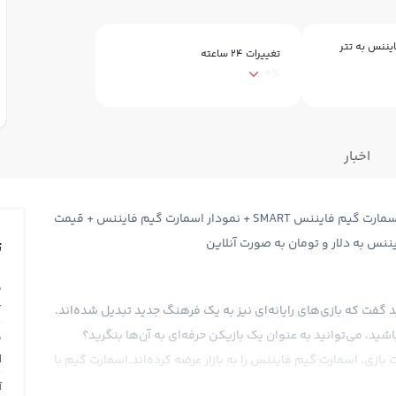
یننس به تتر
تغییرات ۲۴ ساعته
0%
اخبار
قیمت اسمارت گیم فایننس Smart Game + قیمت لحظه ای اسمارت گیم فایننس SMART + نمودار اسمارت گیم فایننس + قیمت
نس به دلار و تومان به صورت آنلاین
ت
ق
T
د گفت که بازی‌های رایانه‌ای نیز به یک فرهنگ جدید تبدیل شده‌اند.
باشید، می‌توانید به عنوان یک بازیکن حرفه‌ای به آن‌ها بنگرید؟
ق
N
ی، اسمارت گیم فایننس را به بازار عرضه کرده‌اند.اسمارت گیم با
Smart Ga یک ارز دیجیتال است که قصد دارد با جذب هزاران بازی‌باز حرفه‌ای و حضور در تمامی
آ