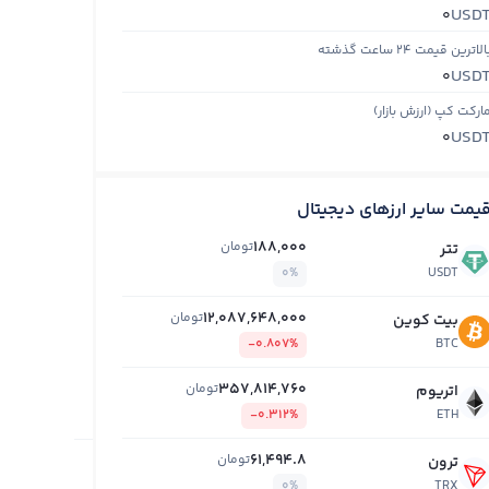
USD
0
الاترین قیمت ۲۴ ساعت گذشته
USD
0
ارکت کپ (ارزش بازار)
USD
0
یمت سایر ارزهای دیجیتال
188,000
تومان
تتر
0%
USDT
12,087,648,000
تومان
بیت کوین
-0.807%
BTC
357,814,760
تومان
اتریوم
-0.312%
ETH
61,494.8
تومان
ترون
0%
TRX