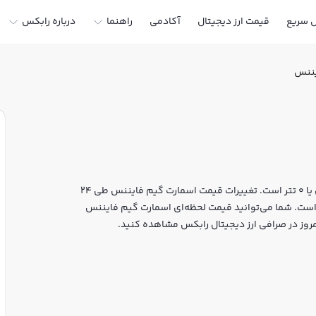
ل سریع
قیمت ارز دیجیتال
آکادمی
راهنما
درباره رابکس
یننس
قیمت لحظه‌ای اسمارت گیم فایننس هم اکنون معادل 0 تومان یا 0 تتر است. تغییرات قیمت اسمارت گیم فایننس طی 24
 مارکت کپ آن به 31,137,097 دلار رسیده است. شما می‌توانید قیمت لحظه‌ای اسمارت گیم فایننس
امروز در صرافی ارز دیجیتال رابکس مشاهده کنید.