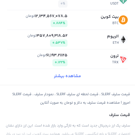
0%
USDT
12,134,567,078.5
تومان
بیت کوین
0.884%
BTC
357,809,318.52
تومان
اتریوم
0.537%
ETH
61,193.21125
تومان
ترون
0.122%
TRX
مشاهده بیشتر
قیمت سلرف SLERF ، قیمت لحظه ای سلرف SLERF ، نمودار سلرف ، قیمت SLERF
امروز | مشاهده قیمت سلرف به دلار و تومان به صورت آنلاین
قیمت سلرف
سلرف یک ارز دیجیتال جدید است که به تازگی وارد بازار شده است. این ارز دارای نشان
اختصاری SLERF و نام انگلیسی SLERF می‌باشد. همانند بیت کوین، این ارز نیز در بازار