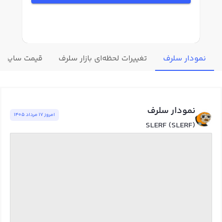
نمودار سلرف
تغییرات لحظه‌ای بازار سلرف
قیمت سایر ار
نمودار سلرف
امروز ١٧ مرداد ١٤٠٥
SLERF (SLERF)