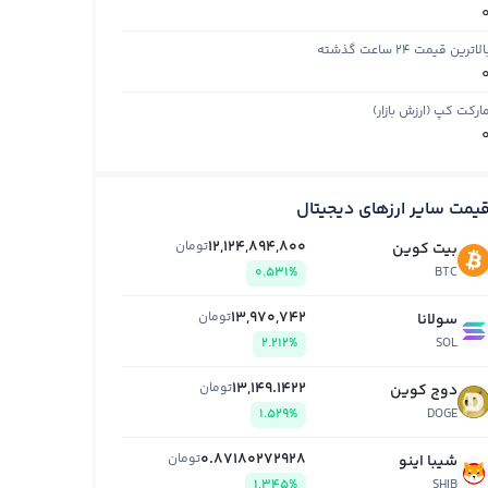
الاترین قیمت ۲۴ ساعت گذشته
ارکت کپ (ارزش بازار)
یمت سایر ارزهای دیجیتال
12,124,894,800
تومان
بیت کوین
0.531%
BTC
13,970,742
تومان
سولانا
2.212%
SOL
13,149.1422
تومان
دوج کوین
1.529%
DOGE
0.87180272928
تومان
شیبا اینو
1.345%
SHIB