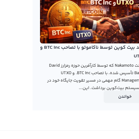
خرید بیت کوین توسط ناکاموتو با تصاحب BTC Inc و
U
شرکت Nakamoto که توسط کارآفرین حوزه رمزارز David
Bailey تأسیس شده، با تصاحب BTC Inc. و UTXO
Management گام مهمی در مسیر تقویت جایگاه خود در
یستم بیت‌کوین برداشت. این...
خواندن