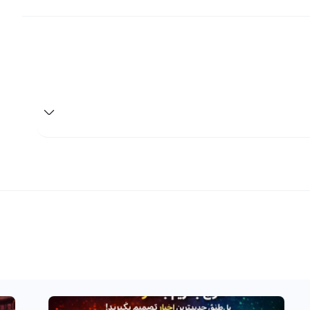
 و به همین دلیل، تحقیق و تجزیه و تحلیل کامل بازار قبل از
س با ارائه اطلاعات و ابزارهای تحلیلی مفید به کاربران خود، این
ریپ چین، با دانش و اطلاعات لازم به راحتی پیش بروند
اخیرا یک ارز دیگر به این بازار اضافه شده است که می‌تواند
قدرتمندتر و سودآورتر از بقیه باشد. این ارز جدید که با نام ریپ چین شناخته می‌شود، علامت تجاری REAP و نام انگلیسی
ین و قابلیت‌های منحصر به فرد خود، به جایگاه ویژه‌ای در بین ارزهای
ام می‌شود. شما می‌توانید با مراجعه به صرافی ارز دیجیتال
رزهای دیجیتال فروش یا خریداری کنید. همچنین می‌توانید با
پ چین تبدیل و با بهره‌گیری از قابلیت‌های آن سود خوبی
ت شما در بازار ارزهای دیجیتال به صورت سریع و ایمن صورت
 هستید، ریپ‌چین بهترین گزینه برای شما خواهد بود. مراجعه
ن می‌دهد تا با خیالی آسوده در بازار ارزهای دیجیتال به