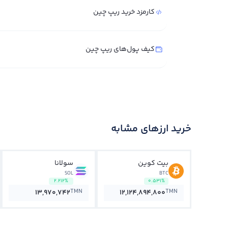
کارمزد خرید ریپ چین
کیف پول‌های ریپ چین
خرید ارزهای مشابه
بیت کوین
سولانا
SOL
BTC
2.212%
0.531%
TMN
TMN
13,970,742
12,124,894,800