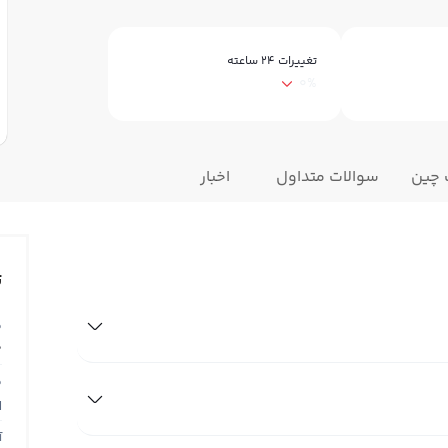
تغییرات ۲۴ ساعته
0%
 چین
سوالات متداول
اخبار
ت
ق
0
ق
N
آ