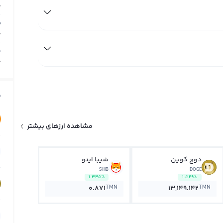
0
ب
0
م
0
ق
مشاهده ارزهای بیشتر
دوج کوین
شیبا اینو
SHIB
DOGE
1.345%
1.529%
TMN
TMN
0.871
13,149.142