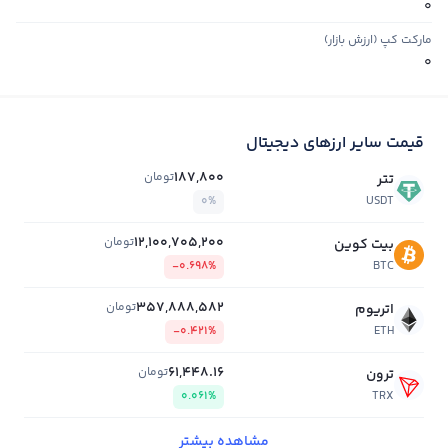
0
مارکت کپ (ارزش بازار)
0
قیمت سایر ارزهای دیجیتال
187,800
تومان
تتر
0%
USDT
12,100,705,200
تومان
بیت کوین
-0.698%
BTC
357,888,582
تومان
اتریوم
-0.421%
ETH
61,448.16
تومان
ترون
0.061%
TRX
مشاهده بیشتر