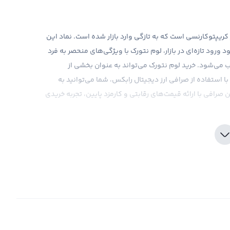
ر کریپتوکارنسی است که به تازگی وارد بازار شده است. نماد این
 انگلیسی آن Loom Network است. با وجود ورود تازه‌ای در بازار، لوم نتورک با ویژگی‌های منحصر به فرد
 می‌شود. خرید لوم نتورک می‌تواند به عنوان بخشی از
ا استفاده از صرافی ارز دیجیتال رابکس، شما می‌توانید به
ن صرافی با ارائه قیمت‌های رقابتی و کارمزد پایین، تجربه خریدی
رمایه‌گذاری در لوم نتورک نیز نیازمند دقت و توجه به جزئیات
ارنسی، تحقیقات کامل و درک عمیق از بازار قبل از خرید لوم
س ابزارهای تحلیلی و اطلاعات به روز بازار را در اختیار کاربران
ویژگی‌های جذاب لوم نتورک، توانایی تجزیه و تحلیل
کارایی تراکنش‌ها شود. با این حال، توجه داشته باشید که
 قبل از سرمایه‌گذاری در این ارز، بهتر است با آن موشکافی