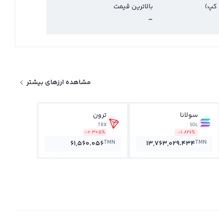
 کپ)
بالاترین قیمت
-
مشاهده ارزهای بیشتر
سولانا
ترون
TRX
SOL
-0.305%
-1.826%
TMN
TMN
61,560.056
13,763,029.434