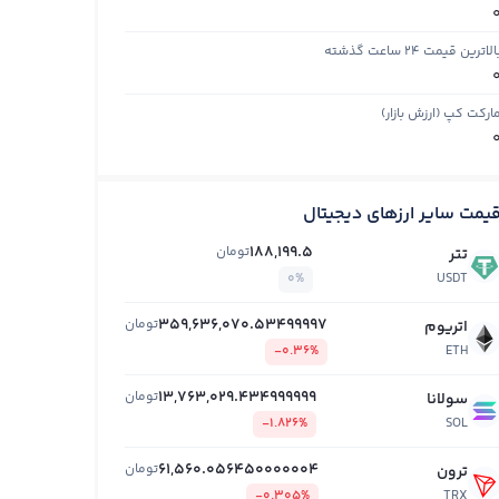
الاترین قیمت ۲۴ ساعت گذشته
ارکت کپ (ارزش بازار)
یمت سایر ارزهای دیجیتال
188,199.5
تومان
تتر
0%
USDT
359,636,070.53499997
تومان
اتریوم
-0.36%
ETH
13,763,029.434999999
تومان
سولانا
-1.826%
SOL
61,560.056450000004
تومان
ترون
-0.305%
TRX