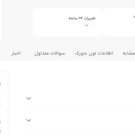
ر
تغییرات ۲۴ ساعته
0%
مشابه
اطلاعات لون نتورک
سوالات متداول
اخبار
ت
ق
0
ق
N
آ