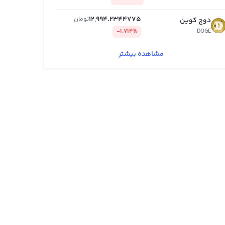
12,994.2344775
تومان
دوج کوین
-1.714%
DOGE
مشاهده بیشتر