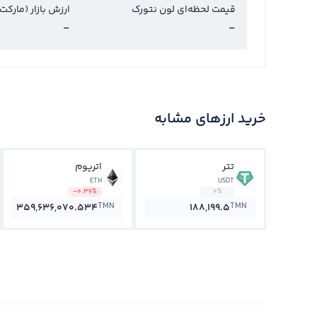
قیمت لحظه‌ای لون نتورک
ارزش بازار (مارکت
-
-
خرید ارزهای مشابه
تتر
اتریوم
ETH
USDT
-0.36%
0%
TMN
TMN
359,636,070.534
188,199.5