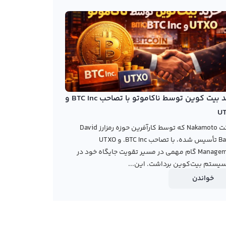
خرید بیت کوین توسط ناکاموتو با تصاحب BTC Inc و
U
شرکت Nakamoto که توسط کارآفرین حوزه رمزارز David
Bailey تأسیس شده، با تصاحب BTC Inc. و UTXO
Management گام مهمی در مسیر تقویت جایگاه خود در
یستم بیت‌کوین برداشت. این...
خواندن