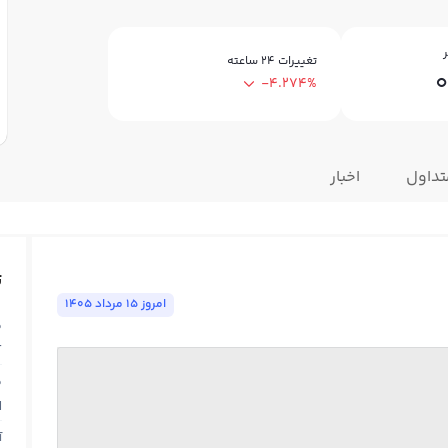
ر
تغییرات ۲۴ ساعته
0
-4.274%
تداول
اخبار
ت
امروز ١٥ مرداد ١٤٠٥
ق
T
ق
N
آ