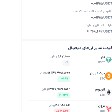
USD
0.011915
الاترین قیمت ۲۴ ساعت گذشته
USD
0.011915
ارکت کپ (ارزش بازار)
USD
4,368,643
یمت سایر ارزهای دیجیتال
187,200
تومان
تتر
0%
USDT
12,131,308,800
تومان
بیت کوین
1.068%
BTC
357,909,552
تومان
اتریوم
2.193%
ETH
61,251.84
تومان
ترون
-0.305%
TRX