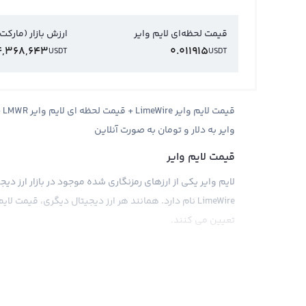
قیمت لحظه‌ای لایم وایر
ارزش بازار (مارکت
4,368,643
0.011915
USDT
USDT
قی
وایر به دلار و تومان به صورت آنلاین
قیمت لایم وایر
LimeWire نام دارد. همانند هر ارز دیجیتال دیگری، قیمت
تعیین می کنند.
قیمت لایم وایر به صورت مشابهی با قیمت بیت کوین تعیین م
فروشنده است که در آن تراکنش های صورت گرفته تاثیر مستقی
اقتصادی، سیاسی و اجتماعی نیز می توانند بر قیمت لایم وای