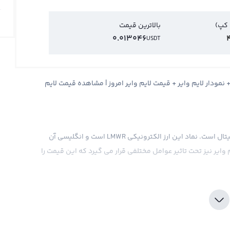
 کپ)
بالاترین قیمت
0.013046
USDT
مت لایم وایر LimeWire + قیمت لحظه ای لایم وایر LMWR + نمودار لایم وایر + قیمت لایم وایر امروز | مشاهده قیمت لایم
لایم وایر یکی از ارزهای رمزنگاری شده موجود در بازار ارز دیجیتال است. نماد این ارز الکترونیکی LMWR است و انگلیسی آن
 لایم وایر نیز تحت تاثیر عوامل مختلفی قرار می گیرد که این قیمت را
ی شود. بازار ارز دیجیتال دارای یک طرف خریدار و یک طرف
می در قیمت ارز لایم وایر دارد. اخبار و رویدادهای مختلف
ر تاثیر مستقیم داشته باشند.