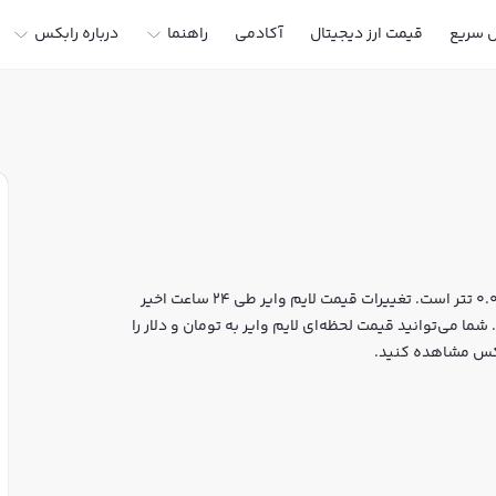
ل سریع
قیمت ارز دیجیتال
آکادمی
راهنما
درباره رابکس
قیمت لحظه‌ای لایم وایر هم اکنون معادل 2,231 تومان یا 0.011915 تتر است. تغییرات قیمت لایم وایر طی 24 ساعت اخیر
 به 4,368,643 دلار رسیده است. شما می‌توانید قیمت لحظه‌ای لایم وایر به تومان و دلار را
ابکس مشاهده کنید.