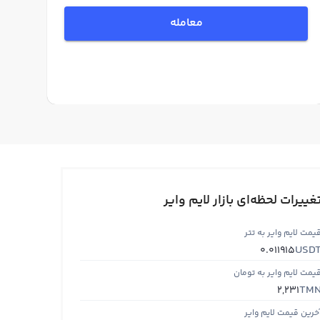
معامله
غییرات لحظه‌ای بازار لایم وایر
یمت لایم وایر به تتر
USD
0.011915
یمت لایم وایر به تومان
TM
2,231
خرین قیمت لایم وایر