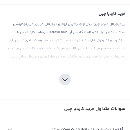
خرید کاردیا چین
ارز دیجیتال کاردیا چین، یکی از جدیدترین ارزهای دیجیتالی در بازار کریپتوکارنسی
است. نماد این ارز KAI و نام انگلیسی آن KardiaChain می‌باشد. کاردیا چین با
ویژگی‌ها و تکنولوژی‌های جدید خود، به سرعت توجه و محبوبیت زیادی در این بازار
دست و پنجه نرم می‌کند. با ارزش بالا و بازدهی خوب خود، خرید کاردیا چین می‌تواند
به عنوان بخشی از استراتژی سرمایه‌گذاری شما در بازار ارزهای دیجیتال مطرح باشد.
صرافی ارز دیجیتال وینس، یکی از بهترین صرافی‌های بین‌المللی برای خرید کاردیا چین
است. با ارائه قیمت‌های رقابتی و کارمزد مناسب، این صرافی به شما اطمینان خاطر و
تجربه ایده‌آلی را در خرید ارز دیجیتال بخشیده است. همچنین، وینس با توجه به
نوسانات قیمتی موجود در بازار، ابزارهای تحلیلی و اطلاعات به‌روز بازار را برای شما فراهم
می‌کند تا مورد استفاده قرار گیرد و به شما در تصمیم‌گیری‌های سرمایه‌گذاری خود
سوالات متداول خرید کاردیا چین
کمک کند.
با توجه به توانایی‌های ویژه و تکنولوژی‌های منحصر به فرد کاردیا چین، سرمایه‌گذاری
در این ارز ظرفیت بالایی برای بازدهی خوب دارد. اما توجه داشته باشید که مانند سایر
آیا خرید کاردیا چین بدون احراز هویت ممکن است؟