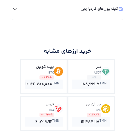
کیف پول‌های کاردیا چین
خرید ارزهای مشابه
تتر
بیت کوین
BTC
USDT
-0.48%
0%
TMN
TMN
12,164,700,000
188,699.5
بی ان بی
ترون
TRX
BNB
-0.244%
-1.284%
TMN
TMN
61,709.92
111,487,118