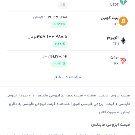
0%
USDT
12,117,351,200
تومان
بیت کوین
0.562%
BTC
357,633,480.5
تومان
اتریوم
0.221%
ETH
61,170.04
تومان
ترون
0.031%
TRX
مشاهده بیشتر
قیمت ایزومی فایننس izumi + قیمت لحظه ای ایزومی فایننس IZI + نمودار ایزومی
فایننس + قیمت ایزومی فایننس امروز | مشاهده قیمت ایزومی فایننس به دلار و
تومان به صورت آنلاین
قیمت ایزومی فایننس