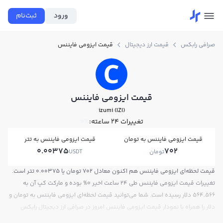
ورود
ثبت‌نام
صرافی رابکس
قیمت ارز دیجیتال
قیمت ایزومی فایننس
قیمت ایزومی فایننس
izumi (IZI)
تغییرات ۲۴ ساعته:
0%
قیمت ایزومی فایننس به تومان
قیمت ایزومی فایننس به تتر
0.00375
702
تومان
USDT
قیمت لحظه‌ای ایزومی فایننس هم اکنون معادل 702 تومان یا 0.00375 تتر است.
تغییرات قیمت ایزومی فایننس طی 24 ساعت اخیر 0% بوده و مارکت کپ آن به
564,566 دلار رسیده است. شما می‌توانید قیمت لحظه‌ای ایزومی فایننس به تومان و
دلار را همراه با نمودار قیمت ایزومی فایننس امروز در صرافی ارز دیجیتال رابکس
مشاهده کنید.