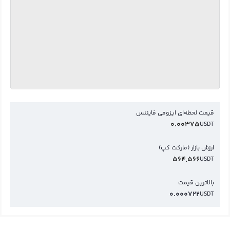
قیمت لحظه‌ای ایزومی فایننس
0.00375
USDT
ارزش بازار (مارکت کپ)
564,566
USDT
بالاترین قیمت
0.000722
USDT