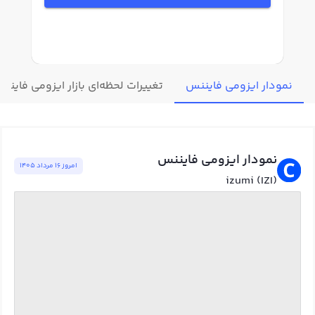
نمودار ایزومی فایننس
تغییرات لحظه‌ای بازار ایزومی فاینن
نمودار ایزومی فایننس
امروز ١٦ مرداد ١٤٠٥
izumi (IZI)