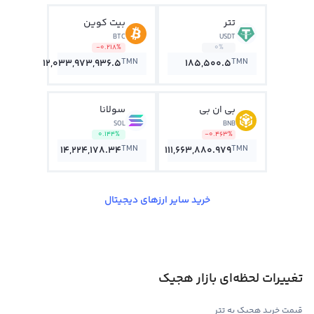
تتر
بیت کوین
BTC
USDT
-0.218%
0%
TMN
TMN
12,033,973,936.5
185,500.5
بی ان بی
سولانا
SOL
BNB
0.144%
-0.463%
TMN
TMN
14,224,178.34
111,663,880.979
خرید سایر ارزهای دیجیتال
تغییرات لحظه‌ای بازار هجیک
قیمت خرید هجیک به تتر