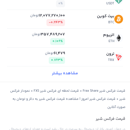
0%
USDT
12,077,270,100
تومان
بیت کوین
-0.243%
BTC
357,489,207
تومان
اتریوم
0.106%
ETH
61,479
تومان
ترون
0.763%
TRX
مشاهده بیشتر
قیمت فرکس شیر Frax Share + قیمت لحظه ای فرکس شیر FXS + نمودار فرکس
شیر + قیمت فرکس شیر امروز | مشاهده قیمت فرکس شیر به دلار و تومان به
صورت آنلاین
قیمت فرکس شیر
در جهان امروز، بازار ارز دیجیتال به سرعت در حال رشد است و تعداد ارزهای دیجیتال