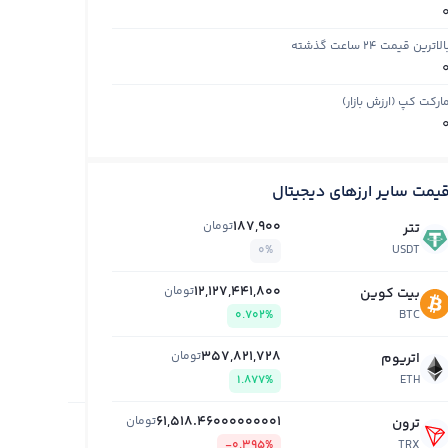
الاترین قیمت ۲۴ ساعت گذشته
ارکت کپ (ارزش بازار)
یمت سایر ارزهای دیجیتال
187,900
تومان
تتر
0%
USDT
12,127,441,800
تومان
بیت کوین
0.702%
BTC
357,821,728
تومان
اتریوم
1.877%
ETH
61,518.46000000001
تومان
ترون
-0.395%
TRX