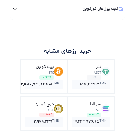
کیف پول‌های فورکوین
خرید ارزهای مشابه
تتر
بیت کوین
BTC
USDT
0.131%
0%
TMN
TMN
12,057,741,040.5
185,449.5
سولانا
دوج کوین
DOGE
SOL
-0.252%
0.406%
TMN
TMN
12,979.239
14,223,976.65