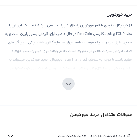
خرید فورکوین
ارز دیجیتال جدیدی با نام فورکوین به بازار کریپتوکارنسی وارد شده است. این ارز با
نماد FOUR و نام انگلیسی FourCoin در حال حاضر دارای قیمتی بسیار پایین است و به
همین دلیل می‌تواند یک فرصت مناسب برای سرمایه‌گذاری باشد. یکی از ویژگی‌های
جذاب این ارز، سرعت بالا در تراکنش‌ها است که می‌تواند برای کاربران بسیار مهم و
مفید باشد. با توجه به سرمایه‌گذاری در ارزهای دیجیتال، خرید فورکوین می‌تواند به
عنوان بخشی از استراتژی تنوع‌بخشی به سبد دارایی‌های شما در بازار کریپتوکارنسی
باشد. در صرافی ارز دیجیتال رابکس، شما می‌توانید با سادگی و امنیت فورکوین خود
را به جمع سایر ارزهای دیجیتال اضافه کنید.
برای سرمایه‌گذاری در فورکوین و هر نوع ارز دیجیتال وجود دقت و توجه به جزئیات
بازار بسیار مهم است. تحقیقات دقیق و درک عمیق از بازار کریپتوکارنسی می‌تواند به
سوالات متداول خرید فورکوین
شما در انتخاب صحیح کمک کند. به همین دلیل، صرافی رابکس با ابزارهای ارائه شده
و اطلاعات به روز بازار، به سرمایه‌گذاران کمک می‌کند تا تصمیم‌گیری‌های درست و
اصولی در خرید فورکوین و سایر ارزهای دیجیتال خود داشته باشند. در نتیجه،
آیا خرید فورکوین بدون احراز هویت ممکن است؟