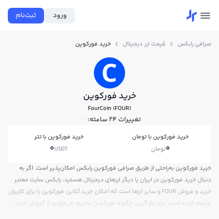
ورود
ثبت‌نام
صرافی رابکس
قیمت ارز دیجیتال
خرید فورکوین
خرید فورکوین
FourCoin (FOUR)
تغییرات ۲۴ ساعته:
0%
خرید فورکوین با تومان
خرید فورکوین با تتر
0
0
تومان
USDT
خرید فورکوین به‌راحتی از طریق صرافی فورکوین رابکس امکان‌پذیر است. اگر به
دنبال خرید فورکوین در ایران یا دیگر ارزهای دیجیتال هستید، رابکس سایت معتبر
خرید و فروش FOUR و سایر ارزها است که امکان خرید آنلاین فورکوین را برای کاربران
فراهم کرده است. برای یادگیری چگونه فورکوین بخریم، می‌توانید از آموزش خرید
فورکوین استفاده کنید و پس از ثبت‌نام و احراز هویت، به خرید و فروش فورکوین