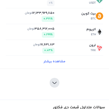
0%
USDT
12,133,929,850
تومان
بیت کوین
0.321%
BTC
358,312,005
تومان
اتریوم
0.299%
ETH
61,631.83
تومان
ترون
0.03%
TRX
مشاهده بیشتر
سوالات متداول قیمت دی فکتور