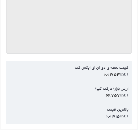
قیمت لحظه‌ای دی ان ای ایکس کت
0.01753
USDT
ارزش بازار (مارکت کپ)
62,757
USDT
بالاترین قیمت
0.01715
USDT