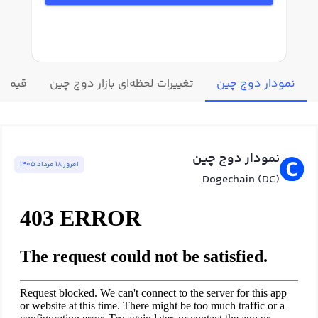
نمودار دوج چین
تغییرات لحظه‌ای بازار دوج چین
قیمت س
نمودار دوج چین
امروز ١٨ مرداد ١٤٠٥
Dogechain (DC)