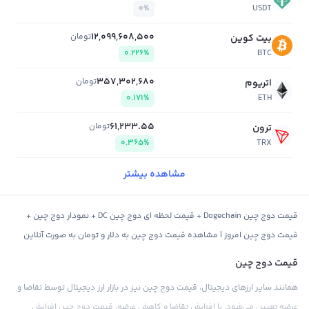
0%
USDT
12,099,608,500
تومان
بیت کوین
0.226%
BTC
357,302,680
تومان
اتریوم
0.171%
ETH
61,233.55
تومان
ترون
0.365%
TRX
مشاهده بیشتر
قیمت دوج چین Dogechain + قیمت لحظه ای دوج چین DC + نمودار دوج چین +
قیمت دوج چین امروز | مشاهده قیمت دوج چین به دلار و تومان به صورت آنلاین
قیمت دوج چین
همانند سایر ارزهای دیجیتال، قیمت دوج چین نیز در بازار ارز دیجیتال توسط تقاضا و
عرضه تعیین می‌شود. با افزایش تقاضا و کاهش عرضه، قیمت دوج چین افزایش