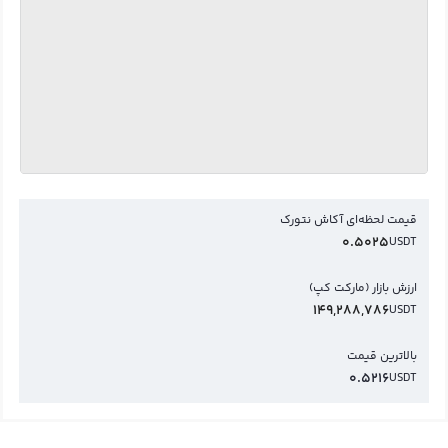
قیمت لحظه‌ای آکاش نتورک
0.5025
USDT
ارزش بازار (مارکت کپ)
149,288,786
USDT
بالاترین قیمت
0.5216
USDT