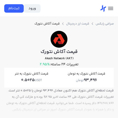
ورود
ثبت‌نام
صرافی رابکس
قیمت ارز دیجیتال
قیمت آکاش نتورک
قیمت آکاش نتورک
Akash Network (AKT)
تغییرات ۲۴ ساعته:
2.95%
قیمت آکاش نتورک به تومان
قیمت آکاش نتورک به تتر
0.5025
93,496
تومان
USDT
قیمت لحظه‌ای آکاش نتورک هم اکنون معادل 93,496 تومان یا 0.5025 تتر است.
تغییرات قیمت آکاش نتورک طی 24 ساعت اخیر 2.95% بوده و مارکت کپ آن به
149,288,786 دلار رسیده است. شما می‌توانید قیمت لحظه‌ای آکاش نتورک به تومان
و دلار را همراه با نمودار قیمت آکاش نتورک امروز در صرافی ارز دیجیتال رابکس
مشاهده کنید.