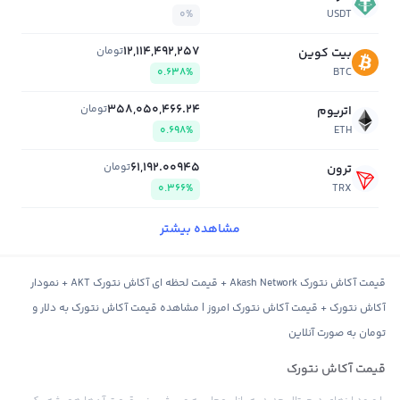
0%
USDT
12,114,492,257
تومان
بیت کوین
0.638%
BTC
358,050,466.24
تومان
اتریوم
0.698%
ETH
61,192.00945
تومان
ترون
0.366%
TRX
مشاهده بیشتر
قیمت آکاش نتورک Akash Network + قیمت لحظه ای آکاش نتورک AKT + نمودار
آکاش نتورک + قیمت آکاش نتورک امروز | مشاهده قیمت آکاش نتورک به دلار و
تومان به صورت آنلاین
قیمت آکاش نتورک