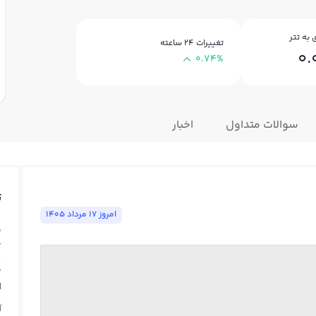
به تتر
تغییرات ۲۴ ساعته
0.
0.74%
سوالات متداول
اخبار
ت
امروز ١٧ مرداد ١٤٠٥
ق
T
ق
N
آ