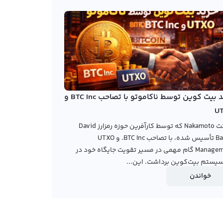
خرید بیت کوین توسط ناکاموتو با تصاحب BTC Inc و
U
شرکت Nakamoto که توسط کارآفرین حوزه رمزارز David
Bailey تأسیس شده، با تصاحب BTC Inc. و UTXO
Management گام مهمی در مسیر تقویت جایگاه خود در
یستم بیت‌کوین برداشت. این...
خواندن