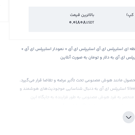
 کپ)
بالاترین قیمت
0.01808
USDT
پلس ای آی + قیمت لحظه ای اسلیپلس ای آی اسلیپلس ای آی + نمودار اسلیپلس ای آی +
ک محصول مانند هوش مصنوعی تحت تأثیر عرضه و تقاضا قرار می‌گیرد.
این ارز دیجیتال با نماد اسلیپلس ای آی و نام انگلیسی Sleepless اسلیپلس ای آی به دنبال شناسایی موجودیت‌های هوشمند و
 منحصر به فرد هوش مصنوعی به طور فزاینده به جایگاه این
ار هوش مصنوعی نیز تحت تأثیر قرار می‌گیرد.
ی از جمله معاملات صرافی‌های ارز دیجیتال، تحولات اقتصادی و
قرار بگیرد. این ارز دیجیتال به دلیل ماهیتش و جایگاه خاصی که
ی دقیق‌تری در نظر گرفته شود. در حال حاضر، برای سنجش قیمت