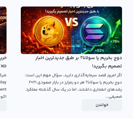
این رمزارز را با استفاده از شاخص‌ها و نمایش‌های گرافیکی
همچنین این نمودار امکان استفاده از تایم فریم‌های متنوع را به
 شکل بررسی کنید.
ی وارد بازار ارز دیجیتال شده است، هنوز به تعداد زیادی از صرافی‌های ایرانی
 اغلب این صرافی‌ها در سال 1399 شرکت کرده‌اند و بیشتر از صورت‌های تکراری معاملات روزانه استفاده
ر قیمت Sleepless اسلیپلس ای آی به تومان و دلار، می‌توانید به سایت صرافی دلخواه خود مراجعه
دوج بخریم یا سولانا؟ بر طبق جدیدترین اخبار
تصمیم بگیرید!
TXO
خرید ai
بروید.
اگر امروز قصد سرمایه‌گذاری دارید، سؤال مهم این است:
دوج بخریم یا سولانا؟ هر دو رمزارز در بازار صعودی ۲۰۲۱
رشدهای انفجاری داشتند، اما در یک سال گذشته عملکرد
ضعیفی...
اکوس
خواندن