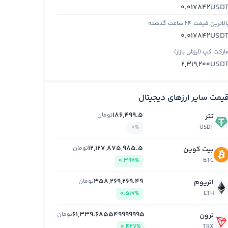
USD
0.017842
الاترین قیمت ۲۴ ساعت گذشته
USD
0.017842
ارکت کپ (ارزش بازار)
USD
2,319,200
یمت سایر ارزهای دیجیتال
186,499.5
تومان
تتر
0%
USDT
12,127,875,985.5
تومان
بیت کوین
0.398%
BTC
358,269,269.49
تومان
اتریوم
0.517%
ETH
61,339.685549999995
تومان
ترون
0.427%
TRX