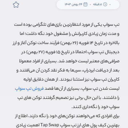
1دقیقه
24 بهمن 1403
تپ سواپ یکی از مورد انتظار‌ترین بازی‌های تلگرامی بوده است
و مدت زمان زیادی کاربرانش را مشغول خود نگه‌ داشت؛ اما
بالاخره در تاریخ 14 فوریه (26 بهمن) فرآیند ساخت توکن آغاز و ارز
دیجیتال تپ سواپ احتمالا در تاریخ 15 فوریه (27 بهمن) در
صرافی‌های معتبر لیست خواهد شد. بسیاری از افراد معمولا
بعد از دریافت ایردراپ، سریعا به فکر نقد کردن آن می‌افتند و
کاربران تپ سواپ نیز استثنا نبودند. از همان دقایق اولیه
لیست شدن تپ سواپ، بسیاری از آن‌ها قصد
فروش تپ سواپ
را داشتند. با این حال برخی نیز تصمیم گرفتند توکن های تپ
سواپ خود را نگه‌داری کنند.
برای افرادی که می‌خواهند توکن‌های خود را نگه دارند، اطلاع از
بهترین کیف پول های ارز تپ سواپ Tap Swap اهمیت زیادی