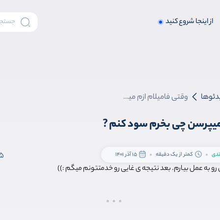
از اینجا شروع کنید
دئوها
وقتی فامیلام ازم میپرسن چی بخرم سود کنم ?
 میپرسن چی بخرم سود کنم ?
5
تدی
کمتر از یک دقیقه
15 آذر 1401
 رو به عمل بیارم. بعد نتیجه ی غایی رو خدمتتونم میگم :))