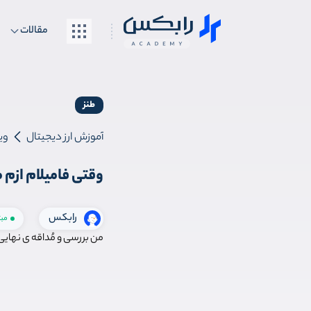
مقالات
طنز
آموزش ارز دیجیتال
وی
وقتی فامیلام ازم
رابکس
مب
من بررسی و مُداقه ی نهایی