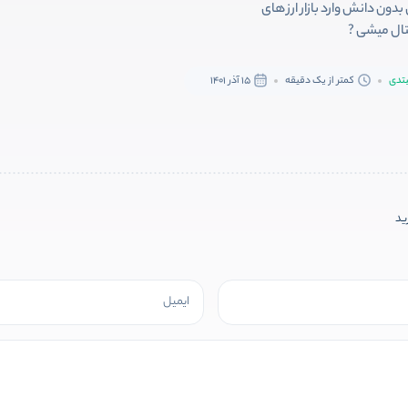
بدون دانش وارد بازار ارز های
ال میشی ?
تدی
کمتر از یک دقیقه
15 آذر 1401
رید