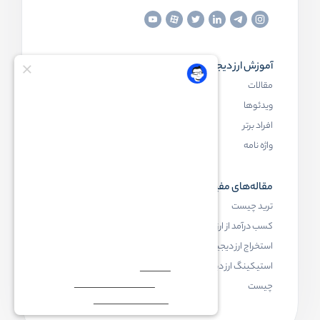
آموزش ارز دیجیتال
مقاله‌های مفید
مقالات
ارز دیجیتال چیست
ویدئوها
بلاک چین چیست
افراد برتر
کیف پول ارز دیجیتال چیست
واژه نامه
NFT چیست
مقاله‌های مفید
رابکس
ترید چیست
آموزش ارز دیجیتال
کسب درآمد از ارز دیجیتال
خرید ارز دیجیتال
استخراج ارز دیجیتال چیست
اخبار ارز دیجیتال
استیکینگ ارز دیجیتال
درباره رابکس
چیست